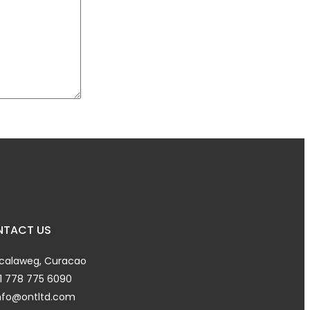
TACT US
calaweg, Curacao
1 778 775 6090
nfo@ontltd.com